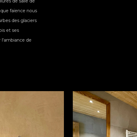
llures de salle de
ique faïence nous
urbes des glaciers
is et ses
r l'ambiance de