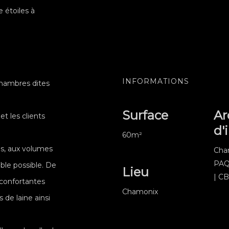
e étoiles à
INFORMATIONS
 chambres dites
Surface
Ar
t les clients
d'
60m²
es, aux volumes
Cha
PA
ble possible. De
Lieu
| C
éconfortantes
Chamonix
 de laine ainsi