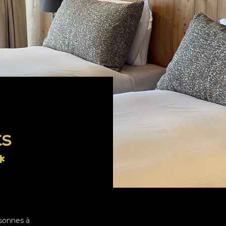
ts
*
sonnes à