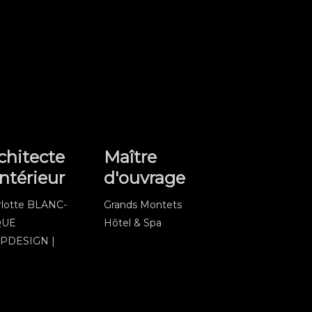
chitecte
Maître
intérieur
d'ouvrage
rlotte BLANC-
Grands Montets
QUE
Hôtel & Spa
BPDESIGN |